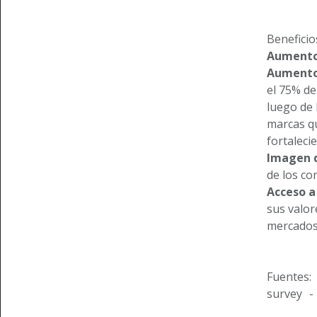
Beneficio
Aumento 
Aumento 
el 75% de
luego de 
marcas qu
fortaleci
Imagen d
de los co
Acceso a
sus valor
mercados 
Fuentes:
survey -