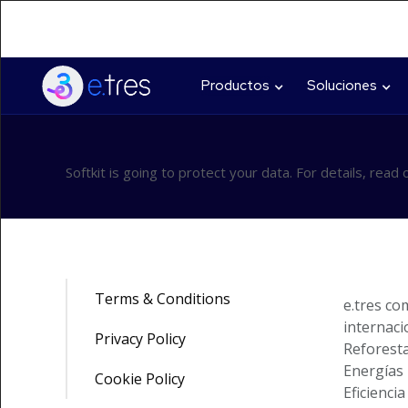
Productos
Soluciones
Softkit is going to protect your data. For details, read 
Terms & Conditions
e.tres c
internaci
Privacy Policy
Reforest
Energías
Cookie Policy
Eficienci