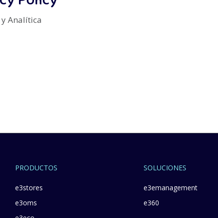
cy Policy
y Analítica
PRODUCTOS
SOLUCIONES
e3stores
e3emanagement
e3oms
e360
e3eco