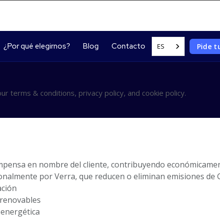
¿Por qué elegirnos?
Blog
Contacto
Pide 
ES
Legal
our terms & conditions, privacy policy, and cookie policy.
ompensa en nombre del cliente, contribuyendo económicamen
onalmente por Verra, que reducen o eliminan emisiones de G
ación
 renovables
a energética