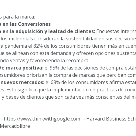
s para la marca:
en las Conversiones
en la adquisición y lealtad de clientes:
Encuestas interna
 los millennials consideran la sostenibilidad en sus decisi
la pandemia el 82% de los consumidores tienen más en cuent
e se alinean con esta demanda y ofrecen opciones sustenta
endo ventas y favoreciendo la recompra.
e marca positiva:
el 95% de las decisiones de compra está
nsumidores priorizan la compra de marcas que perciben como
 nuevos mercados:
el 68% de los consumidores afirma esta
es. Esto significa que la implementación de prácticas de c
y bases de clientes que son cada vez más conscientes del
 - https://www.thinkwithgoogle.com - Harvard Business Sch
 Mercadolibre