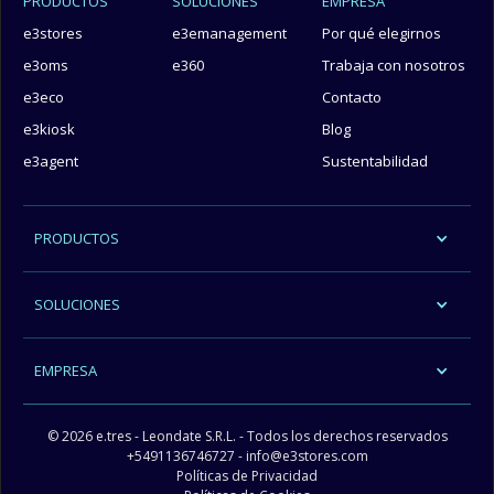
PRODUCTOS
SOLUCIONES
EMPRESA
e3stores
e3emanagement
Por qué elegirnos
e3oms
e360
Trabaja con nosotros
e3eco
Contacto
e3kiosk
Blog
e3agent
Sustentabilidad
PRODUCTOS
SOLUCIONES
EMPRESA
© 2026 e.tres - Leondate S.R.L. - Todos los derechos reservados
+5491136746727
- info@e3stores.com
Políticas de Privacidad